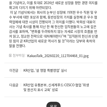
을 기념하고, 이를 토대로 2026년 새로운 성장을 향한 경영 의지를
확고히 다지기 위해 마련되었다.
이 날 기념식에서는 회사의 눈부신 성장에 기여한 우수 직원 및 우
수 부서에 대한 포상과 함께, 동반성장의 가치를 실현해 온 우수 협
력업체에 대한 시상이 진행되어 그 의미를 더했다. 박희성 대표이
사는 기념 축사를 통해 지난 한 해 헌신한 임직원들의 노고에 깊은
감사를 표하며, “변화를 두려워하지 않는 자세로 시장의 흐름을 먼
저 읽고, 정교한 전략으로 대처해야한다”며 "임직원의 헌신과 단결
된 힘이 곧 KR산업의 새로운 역사가 될 것"이라는 당부와 축하의
말을 전했다.
첨부파일 :
KakaoTalk_20260220_112704468_01.jpg
이전글
KR산업, ‘설 명절 특별영업’ 실시
다음글
KR산업 유통본부, 신세계푸드·CESCO 협업 ‘위생
및 원산지 표시 교육’ 성료
목록