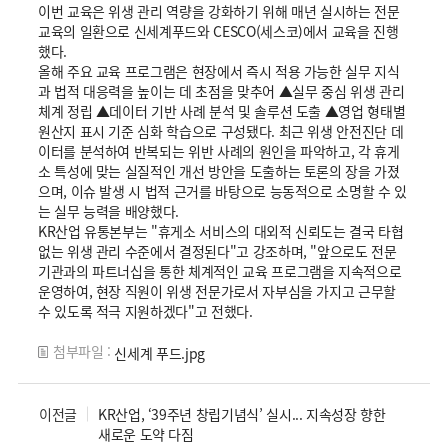
이번 교육은 위생 관리 역량을 강화하기 위해 매년 실시하는 전문
교육의 일환으로 신세계푸드와 CESCO(세스코)에서 교육을 진행
했다.
올해 주요 교육 프로그램은 현장에서 즉시 적용 가능한 실무 지식
과 법적 대응력을 높이는 데 초점을 맞추어 ▲실무 중심 위생 관리
체계 정립 ▲데이터 기반 사례 분석 및 솔루션 도출 ▲영업 형태별
원산지 표시 기준 심화 학습으로 구성됐다. 최근 위생 안전진단 데
이터를 분석하여 반복되는 위반 사례의 원인을 파악하고, 각 휴게
소 특성에 맞는 실질적인 개선 방안을 도출하는 토론의 장을 가졌
으며, 이슈 발생 시 법적 근거를 바탕으로 능동적으로 소명할 수 있
는 실무 능력을 배양했다.
KR산업 유통본부는 "휴게소 서비스의 대외적 신뢰도는 결국 타협
없는 위생 관리 수준에서 결정된다"고 강조하며, "앞으로도 전문
기관과의 파트너십을 통한 체계적인 교육 프로그램을 지속적으로
운영하여, 현장 직원이 위생 전문가로서 자부심을 가지고 근무할
수 있도록 적극 지원하겠다"고 전했다.
첨부파일 :
신세계 푸드.jpg
이전글
KR산업, ‘39주년 창립기념식’ 실시... 지속성장 향한
새로운 도약 다짐