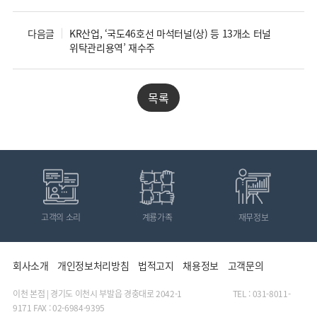
다음글
KR산업, ‘국도46호선 마석터널(상) 등 13개소 터널
위탁관리용역’ 재수주
목록
고객의 소리
계룡가족
재무정보
회사소개
개인정보처리방침
법적고지
채용정보
고객문의
이천 본점 | 경기도 이천시 부발읍 경충대로 2042-1 TEL : 031-8011-
9171 FAX : 02-6984-9395