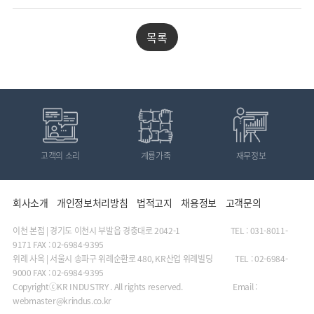
목록
고객의 소리
계룡가족
재무정보
회사소개
개인정보처리방침
법적고지
채용정보
고객문의
이천 본점 | 경기도 이천시 부발읍 경충대로 2042-1 TEL : 031-8011-
9171 FAX : 02-6984-9395
위례 사옥 | 서울시 송파구 위례순환로 480, KR산업 위례빌딩 TEL : 02-6984-
9000 FAX : 02-6984-9395
CopyrightⓒKR INDUSTRY . All rights reserved. Email :
webmaster@krindus.co.kr