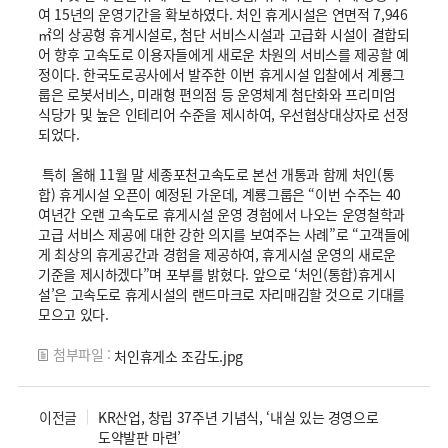
여 15년의 운영기간을 확보하였다. 처인 휴게시설은 연면적 7,946
㎡의 상공형 휴게시설로, 첨단 서비스시설과 고급화 시설이 결합되
어 향후 고속도로 이용자들에게 새로운 차원의 서비스를 제공할 예
정이다. 한국도로공사에서 발주한 이번 휴게시설 입찰에서 계룡그
룹은 로봇서비스, 미래형 편의점 등 운영체계 첨단화와 프리미엄
식당가 및 높은 인테리어 수준을 제시하여, 우선협상대상자로 선정
되었다.
특히 올해 11월 말 세종포천고속도로 본선 개통과 함께 처인(통
합) 휴게시설 오픈이 예정된 가운데, 계룡그룹은 “이번 수주는 40
여년간 오랜 고속도로 휴게시설 운영 경험에서 나오는 운영철학과
고급 서비스 제공에 대한 강한 의지를 보여주는 사례”로 “고객들에
게 최상의 휴게공간과 경험을 제공하여, 휴게시설 운영의 새로운
기준을 제시하겠다”며 포부를 밝혔다. 앞으로 ‘처인(통합)휴게시
설’은 고속도로 휴게시설의 랜드마크로 자리매김할 것으로 기대를
모으고 있다.
첨부파일 :
처인휴게소 조감도.jpg
이전글
KR산업, 창립 37주년 기념식, ‘내실 있는 경영으로
도약발판 마련’