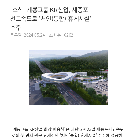
[소식] 계룡그룹 KR산업, 세종포
천고속도로 ‘처인(통합) 휴게시설’
수주
등록일 :2024.05.24
조회수 : 6262
계룡그룹 KR산업(회장 이승찬)은 지난 5월 23일 세종포천고속도
로의 첫 번째 관문 휴게소인 ‘처인(통합) 휴게시설’ 수주에 성공하