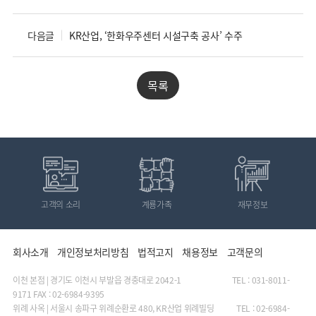
다음글
KR산업, ‘한화우주센터 시설구축 공사’ 수주
목록
고객의 소리
계룡가족
재무정보
회사소개
개인정보처리방침
법적고지
채용정보
고객문의
이천 본점 | 경기도 이천시 부발읍 경충대로 2042-1 TEL : 031-8011-
9171 FAX : 02-6984-9395
위례 사옥 | 서울시 송파구 위례순환로 480, KR산업 위례빌딩 TEL : 02-6984-